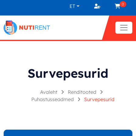
Liigu sisu juurde
0
ET
Survepesurid
Avaleht
Renditooted
Puhastusseadmed
Survepesurid