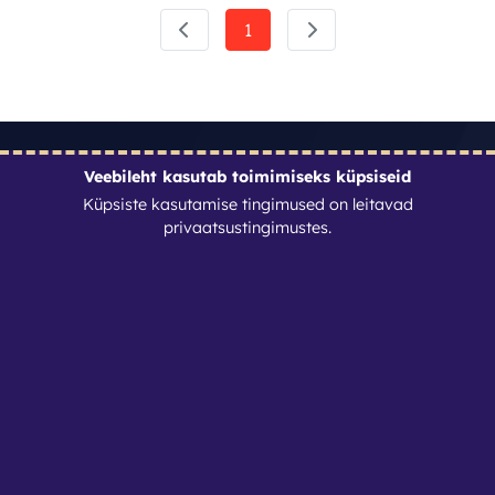
1
Veebileht kasutab toimimiseks küpsiseid
Kontaktid
Küpsiste kasutamise tingimused on leitavad
privaatsustingimustes
.
Nutirent OÜ
Reg. nr: 17088364
info@nutirent.ee
+3725538774
Privaatsustingimused
Seadista küpsised
Lehed