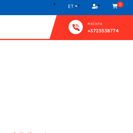
0
ET
Helista
+3725538774