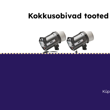
Kokkusobivad tooted
Küp
Elinchrom Digital Style 600RX välkude komplekt