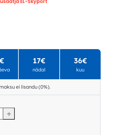
gusaatja EL-Skyport
€
17€
36€
äeva
nädal
kuu
maksu ei lisandu (0%).