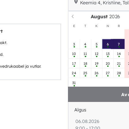
Keemia 4, Kristiine, Tal
August
E
T
K
N
R
rt
akt.
3
4
5
6
7
10
11
12
13
14
d.
17
18
19
20
21
vedrukaabel ja vutlar.
24
25
26
27
28
31
Av
Algus
06.08.2026
9:00 - 17:00