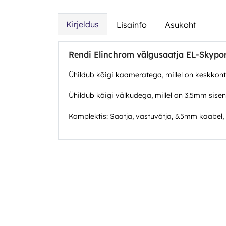
Kirjeldus
Lisainfo
Asukoht
Rendi Elinchrom välgusaatja EL-Skypo
Ühildub kõigi kaameratega, millel on keskkont
Ühildub kõigi välkudega, millel on 3.5mm sisen
Komplektis: Saatja, vastuvõtja, 3.5mm kaabel, 