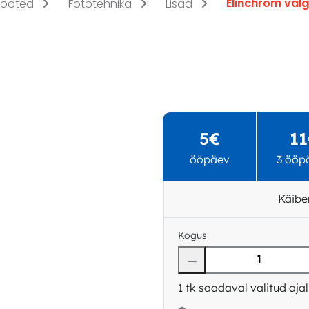
Elinchrom väl
tooted
Fototehnika
Lisad
5€
11
ööpäev
3 ööp
Käibe
Kogus
1
tk saadaval valitud ajal