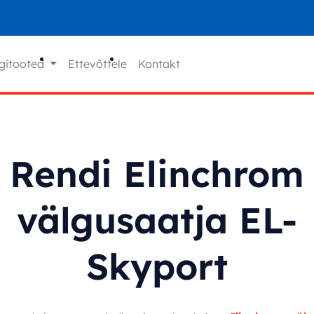
gitooted
Ettevõttele
Kontakt
Rendi Elinchrom
välgusaatja EL-
Skyport