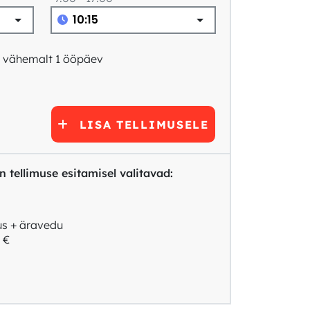
: vähemalt 1 ööpäev
LISA TELLIMUSELE
 tellimuse esitamisel valitavad:
us + äravedu
 €