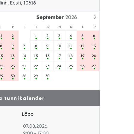
linn, Eesti, 10616
September
L
P
E
T
K
N
R
L
P
1
2
1
2
3
4
5
6
8
9
7
8
9
10
11
12
13
15
16
14
15
16
17
18
19
20
22
23
21
22
23
24
25
26
27
29
30
28
29
30
a tunnikalender
Lõpp
07.08.2026
9:00 - 17:00