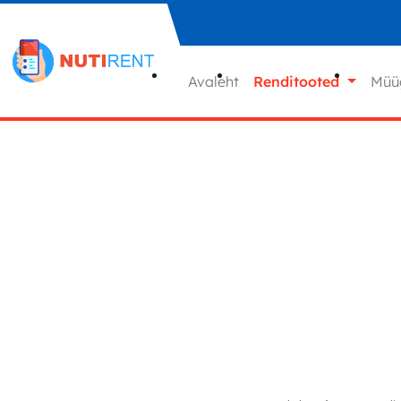
Liigu sisu juurde
Avaleht
Renditooted
Müü