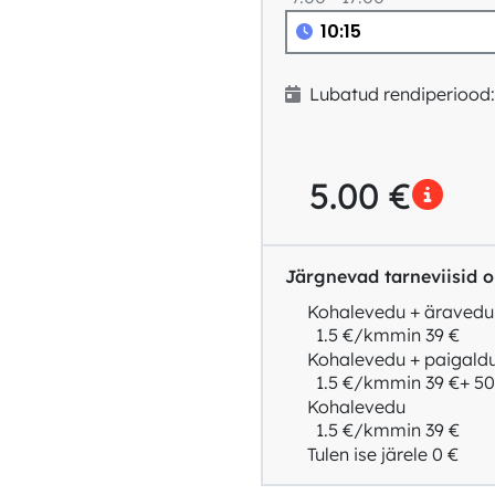
Lubatud rendiperiood
5.00
€
Järgnevad tarneviisid on
Kohalevedu + äravedu
1.5 €/km
min 39 €
Kohalevedu + paigald
1.5 €/km
min 39 €
+ 50
Kohalevedu
1.5 €/km
min 39 €
Tulen ise järele
0 €