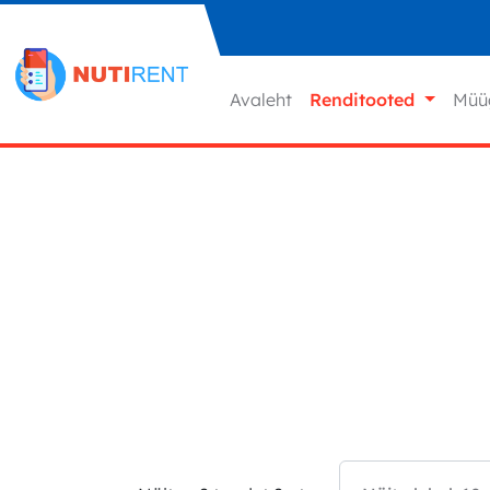
Liigu sisu juurde
Avaleht
Renditooted
Müü