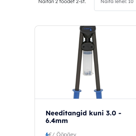
Näitan 2 toodet 2-st.
Needitangid kuni 3.0 -
6.4mm
6
€
/ Ööpäev