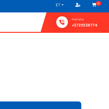
0
ET
Helista
+3725538774