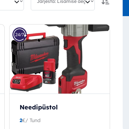
Needipüstol
2
€
/ Tund