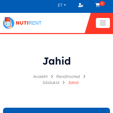
Liigu sisu juurde
0
ET
Jahid
Avaleht
Renditooted
Sõidukid
Jahid