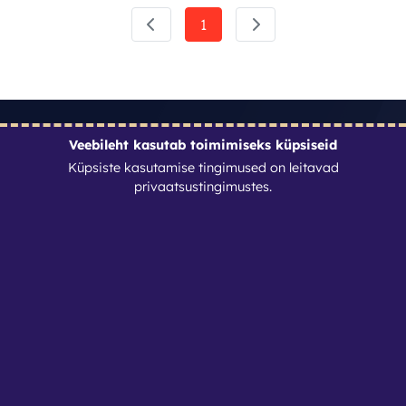
1
Veebileht kasutab toimimiseks küpsiseid
Kontaktid
Küpsiste kasutamise tingimused on leitavad
privaatsustingimustes
.
Nutirent OÜ
Reg. nr: 17088364
info@nutirent.ee
+3725538774
Privaatsustingimused
Seadista küpsised
Lehed