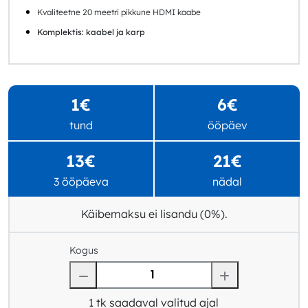
Kvaliteetne 20 meetri pikkune HDMI kaabe
Komplektis: kaabel ja karp
1€
6€
tund
ööpäev
13€
21€
3 ööpäeva
nädal
Käibemaksu ei lisandu (0%).
Kogus
1
tk saadaval valitud ajal