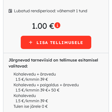
Lubatud rendiperiood: vähemalt 1 tund
1.00
€
LISA TELLIMUSELE
Järgnevad tarneviisid on tellimuse esitamisel
valitavad:
Kohalevedu + äravedu
1.5 €/km
min 39 €
Kohalevedu + paigaldus + äravedu
1.5 €/km
min 39 €
+ 50 €
Kohalevedu
1.5 €/km
min 39 €
Tulen ise järele
0 €