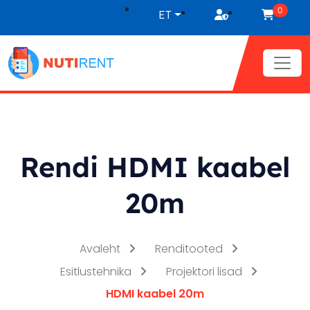
Liigu sisu juurde
0
ET
Rendi HDMI kaabel
20m
Avaleht
Renditooted
Esitlustehnika
Projektori lisad
HDMI kaabel 20m