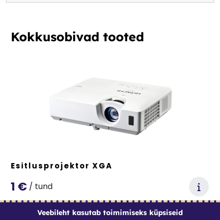
Kokkusobivad tooted
Esitlusprojektor XGA
1
€
/
tund
Veebileht kasutab toimimiseks küpsiseid