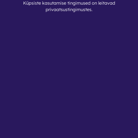
Küpsiste kasutamise tingimused on leitavad
privaatsustingimustes
.
Tingimused
Kontaktid
Nutirent OÜ
Reg. nr: 17088364
info@nutirent.ee
+3725538774
Privaatsustingimused
Seadista küpsised