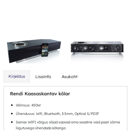
Kirjeldus
Lisainfo
Asukoht
Rendi Kaasaskantav kõlar
Võimsus: 450W
Ühenduvus: Wifi, Bluetooth, 3.5mm, Optical S/PDIF
Samas WIFI võrgus olijad saavad oma seadme vaid paari sõrme
liigutusega ühendada kõlariga