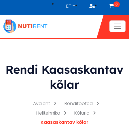
Liigu sisu juurde
0
ET
Rendi Kaasaskantav
kõlar
Avaleht
Renditooted
Helitehnika
Kõlarid
Kaasaskantav kõlar