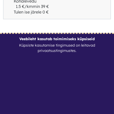
Kohalevedu
1.5 €/km
min 39 €
Tulen ise järele
0 €
Veebileht kasutab toimimiseks küpsiseid
Tingimused
Küpsiste kasutamise tingimused on leitavad
privaatsustingimustes
.
Kontaktid
Nutirent OÜ
Reg. nr: 17088364
info@nutirent.ee
+3725538774