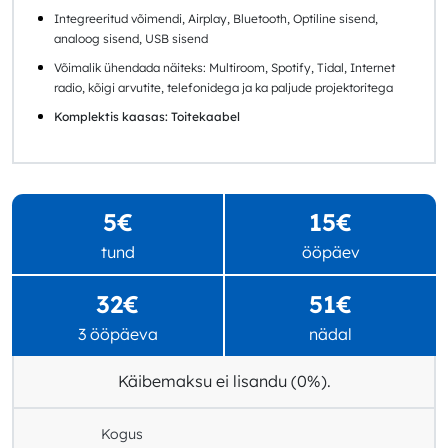
Integreeritud võimendi, Airplay, Bluetooth, Optiline sisend,
analoog sisend, USB sisend
Võimalik ühendada näiteks: Multiroom, Spotify, Tidal, Internet
radio, kõigi arvutite, telefonidega ja ka paljude projektoritega
Komplektis kaasas: Toitekaabel
5€
15€
tund
ööpäev
32€
51€
3 ööpäeva
nädal
Käibemaksu ei lisandu (0%).
Kogus