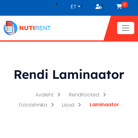
Liigu sisu juurde
0
ET
Rendi Laminaator
Avaleht
Renditooted
Laminaator
Fototehnika
Lisad