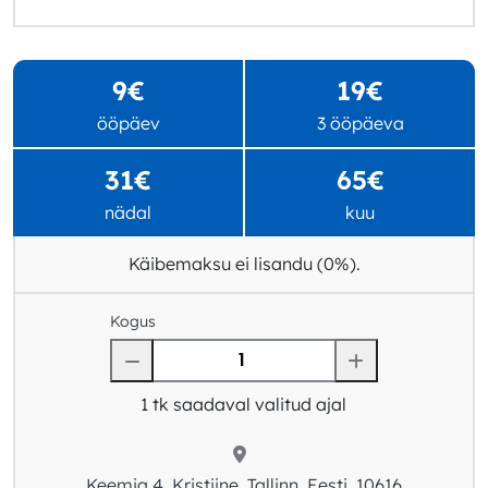
9€
19€
ööpäev
3 ööpäeva
31€
65€
nädal
kuu
Käibemaksu ei lisandu (0%).
Kogus
1
tk saadaval valitud ajal
Keemia 4, Kristiine, Tallinn, Eesti, 10616