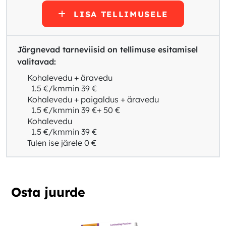
LISA TELLIMUSELE
Järgnevad tarneviisid on tellimuse esitamisel
valitavad:
Kohalevedu + äravedu
1.5 €/km
min 39 €
Kohalevedu + paigaldus + äravedu
1.5 €/km
min 39 €
+ 50 €
Kohalevedu
1.5 €/km
min 39 €
Tulen ise järele
0 €
Osta juurde