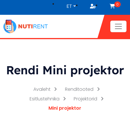
Liigu sisu juurde
0
ET
Rendi Mini projektor
Avaleht
Renditooted
Esitlustehnika
Projektorid
Mini projektor