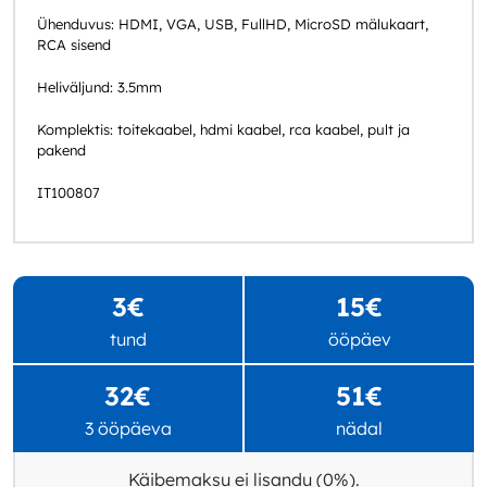
Ühenduvus: HDMI, VGA, USB, FullHD, MicroSD mälukaart,
RCA sisend
Heliväljund: 3.5mm
Komplektis: toitekaabel, hdmi kaabel, rca kaabel, pult ja
pakend
IT100807
3€
15€
tund
ööpäev
32€
51€
3 ööpäeva
nädal
Käibemaksu ei lisandu (0%).