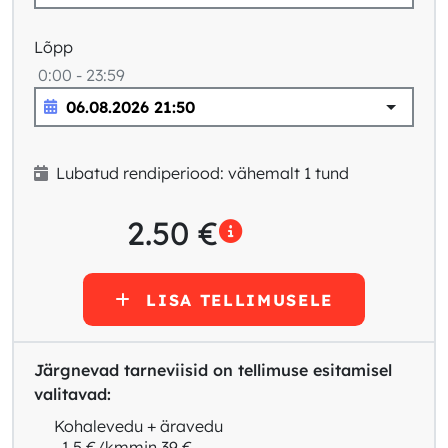
Lõpp
0:00 - 23:59
Lubatud rendiperiood: vähemalt 1 tund
2.50
€
LISA TELLIMUSELE
Järgnevad tarneviisid on tellimuse esitamisel
valitavad:
Kohalevedu + äravedu
1.5 €/km
min 39 €