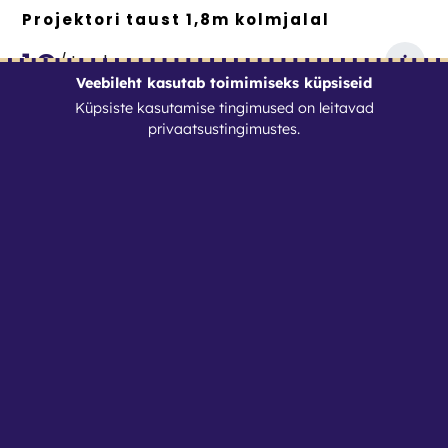
Projektori taust 1,8m kolmjalal
1
€
/
tund
Veebileht kasutab toimimiseks küpsiseid
Küpsiste kasutamise tingimused on leitavad
privaatsustingimustes
.
Tingimused
Kontaktid
Nutirent OÜ
Reg. nr: 17088364