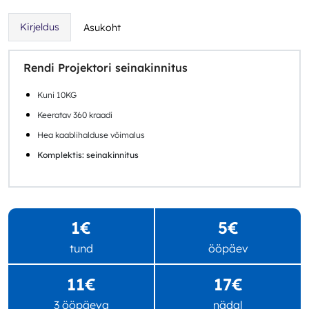
Kirjeldus
Asukoht
Rendi Projektori seinakinnitus
Kuni 10KG
Keeratav 360 kraadi
Hea kaablihalduse võimalus
Komplektis: seinakinnitus
1€
5€
tund
ööpäev
11€
17€
3 ööpäeva
nädal