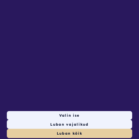
Seadista küpsised
Lehed
AVALEHT
RENDITOOTED
KONTAKT
ETTEVõTTELE
Valin ise
Luban vajalikud
2
tk saadaval valitud ajal
© Nutirent 2026. Powered by
autlio.com
Luban kõik