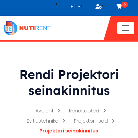
Liigu sisu juurde
0
ET
Rendi Projektori
seinakinnitus
Avaleht
Renditooted
Esitlustehnika
Projektori lisad
Projektori seinakinnitus