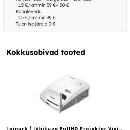
1.5 €/km
min 39 €
+ 50 €
Kohalevedu
1.5 €/km
min 39 €
Tulen ise järele
0 €
Kokkusobivad tooted
Lainurk / lähikuva FullHD Projektor Vivitek