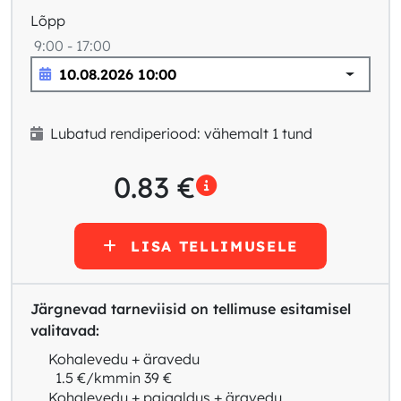
Lõpp
9:00 - 17:00
Lubatud rendiperiood: vähemalt 1 tund
0.83
€
LISA TELLIMUSELE
Järgnevad tarneviisid on tellimuse esitamisel
valitavad:
Kohalevedu + äravedu
1.5 €/km
min 39 €
Kohalevedu + paigaldus + äravedu