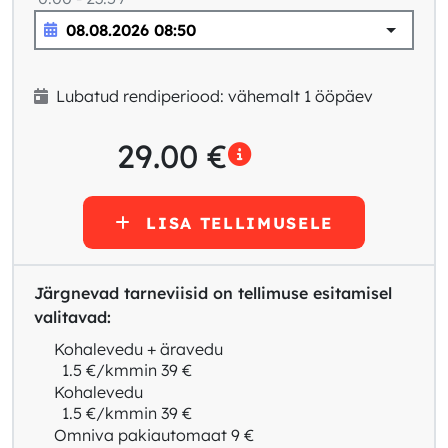
Lubatud rendiperiood: vähemalt 1 ööpäev
29.00
€
LISA TELLIMUSELE
Järgnevad tarneviisid on tellimuse esitamisel
valitavad:
Kohalevedu + äravedu
1.5 €/km
min 39 €
Kohalevedu
1.5 €/km
min 39 €
Omniva pakiautomaat
9 €