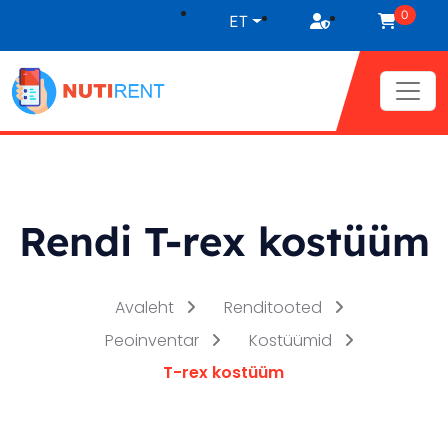
Liigu sisu juurde
0
ET
Rendi T-rex kostüüm
Avaleht
Renditooted
Peoinventar
Kostüümid
T-rex kostüüm