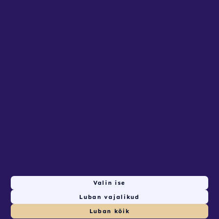
Privaatsustingimused
Seadista küpsised
Lehed
AVALEHT
RENDITOOTED
KONTAKT
ETTEVõTTELE
Valin ise
Luban vajalikud
1
tk saadaval valitud ajal
© Nutirent 2026. Powered by
autlio.com
Luban kõik