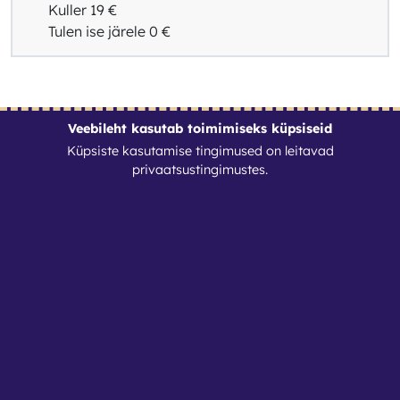
Kuller
19 €
Tulen ise järele
0 €
Veebileht kasutab toimimiseks küpsiseid
Tingimused
Küpsiste kasutamise tingimused on leitavad
privaatsustingimustes
.
Kontaktid
Nutirent OÜ
Reg. nr: 17088364
info@nutirent.ee
+3725538774