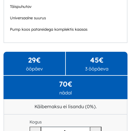
Täispuhutav
Universaalne suurus
Pump koos patareidega komplektis kaasas
29€
45€
ööpäev
3 ööpäeva
70€
nädal
Käibemaksu ei lisandu (0%).
Kogus