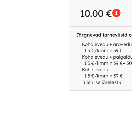
10.00
€
Järgnevad tarneviisid on
Kohalevedu + äravedu
1.5 €/km
min 39 €
Kohalevedu + paigald
1.5 €/km
min 39 €
+ 50
Kohalevedu
1.5 €/km
min 39 €
Tulen ise järele
0 €