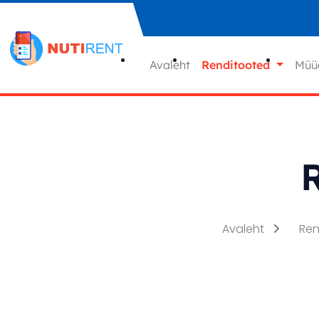
Liigu sisu juurde
Avaleht
Renditooted
Müü
R
Avaleht
Re