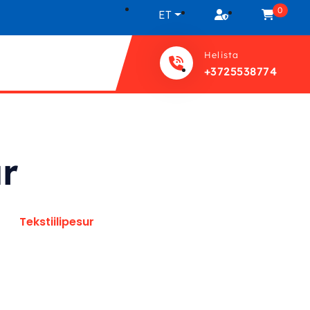
0
ET
Helista
+3725538774
ur
Tekstiilipesur