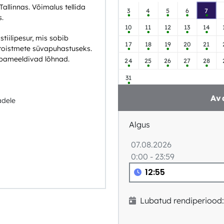
allinnas. Võimalus tellida
3
4
5
6
7
s.
10
11
12
13
14
tiilipesur, mis sobib
17
18
19
20
21
autoistmete süvapuhastuseks.
ebameeldivad lõhnad.
24
25
26
27
28
31
Av
adele
Algus
07.08.2026
0:00 - 23:59
Lubatud rendiperiood: