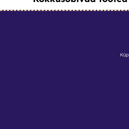
Küp
Tekstiilipesuri vaibaotsik
1
€
/
tund