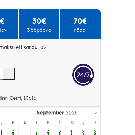
€
30€
70€
äev
3 ööpäeva
nädal
maksu ei lisandu (0%).
linn, Eesti, 10616
September
L
P
E
T
K
N
R
L
P
1
2
1
2
3
4
5
6