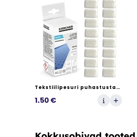
Tekstiilipesuri puhastustablett
1.50
€
Kokkusobivad tooted