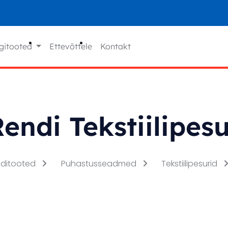
gitooted
Ettevõttele
Kontakt
endi Tekstiilipes
nditooted
Puhastusseadmed
Tekstiilipesurid