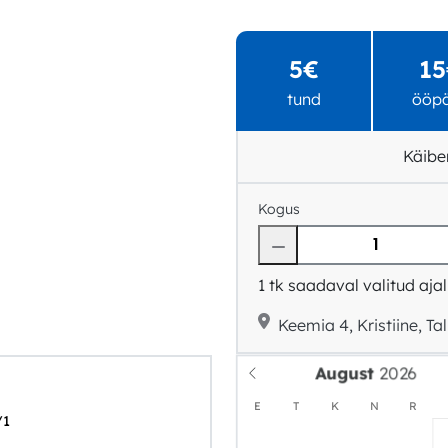
5€
15
tund
ööp
Käibe
Kogus
1
tk saadaval valitud ajal
Keemia 4, Kristiine, Tal
August
E
T
K
N
R
/1