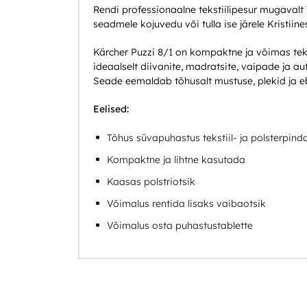
Rendi professionaalne tekstiilipesur mugavalt T
seadmele kojuvedu või tulla ise järele Kristiine
Kärcher Puzzi 8/1 on kompaktne ja võimas teks
ideaalselt diivanite, madratsite, vaipade ja 
Seade eemaldab tõhusalt mustuse, plekid ja 
Eelised:
Tõhus süvapuhastus tekstiil- ja polsterpind
Kompaktne ja lihtne kasutada
Kaasas polstriotsik
Võimalus rentida lisaks vaibaotsik
Võimalus osta puhastustablette