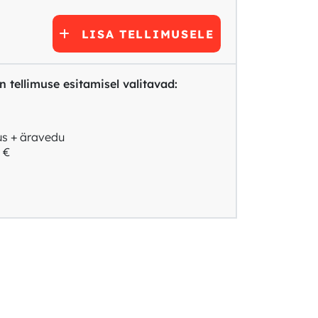
LISA TELLIMUSELE
 tellimuse esitamisel valitavad:
us + äravedu
 €