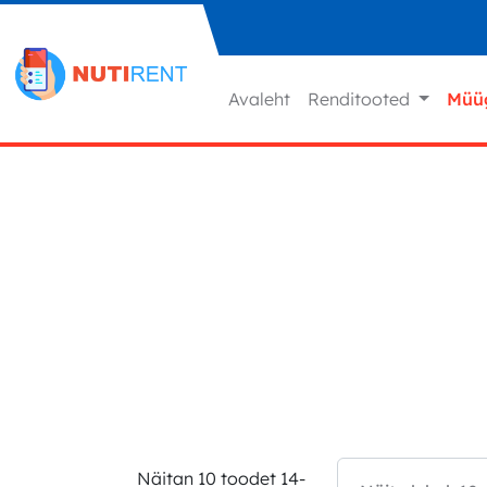
Liigu sisu juurde
Avaleht
Renditooted
Müü
Näitan 10 toodet 14-