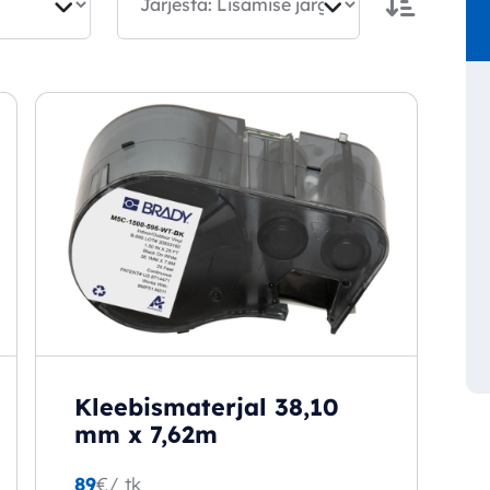
Kleebismaterjal 38,10
mm x 7,62m
89
€
/ tk