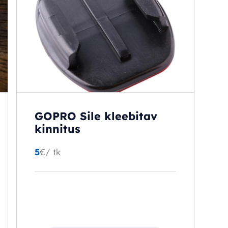
GOPRO Sile kleebitav
kinnitus
5
€
/ tk