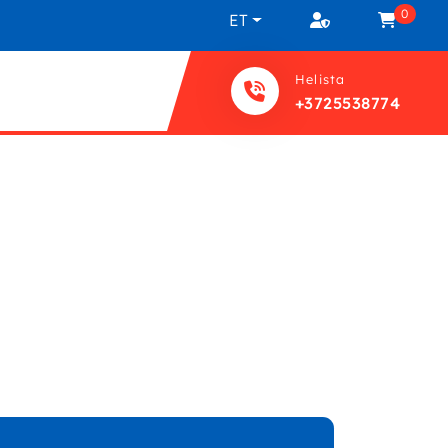
0
ET
Helista
+3725538774