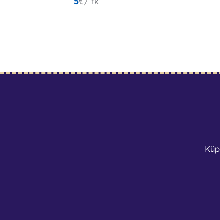
5
€
/ tk
OSTA KOHE
Küp