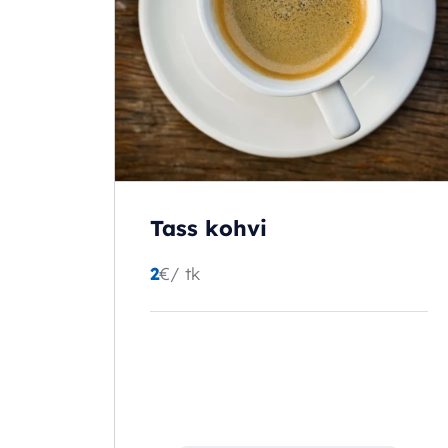
Tass kohvi
2
€
/ tk