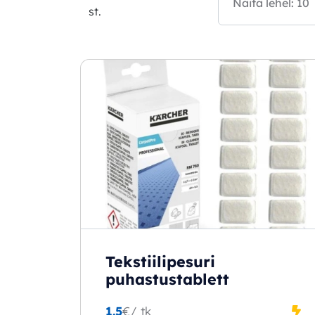
st.
Tekstiilipesuri
puhastustablett
1.5
€
/ tk