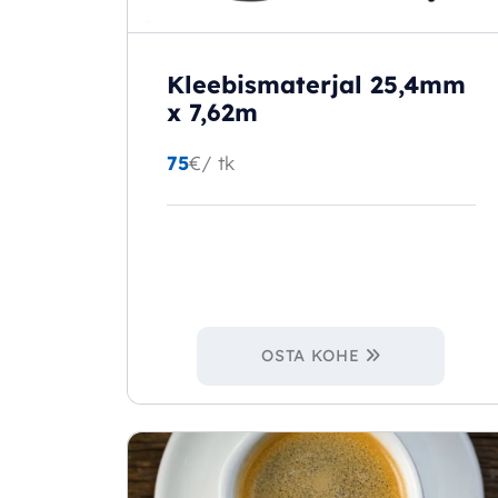
Kleebismaterjal 25,4mm
x 7,62m
75
€
/ tk
OSTA KOHE