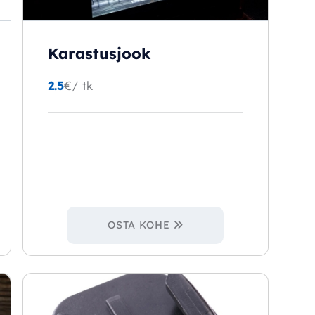
Karastusjook
2.5
€
/ tk
OSTA KOHE