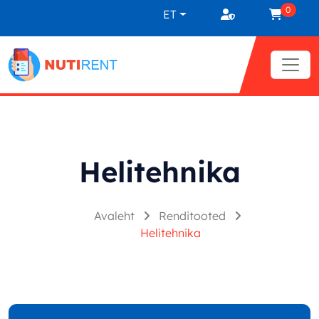
Liigu sisu juurde
0
ET
Helitehnika
Avaleht
Renditooted
Helitehnika