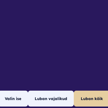
4
e
used
sed
Valin ise
Luban vajalikud
Luban kõik
© Nutirent 2026. Powered by
autlio.com