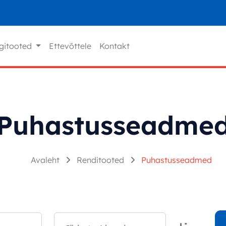
gitooted
Ettevõttele
Kontakt
Puhastusseadme
Avaleht
Renditooted
Puhastusseadmed