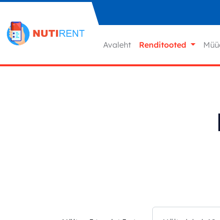
Liigu sisu juurde
Avaleht
Renditooted
Müü