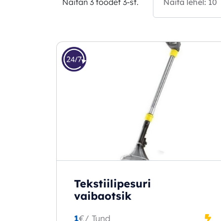
Näitan 3 toodet 3-st.
Tekstiilipesuri
vaibaotsik
1
€
/ Tund