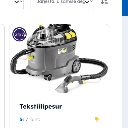
Tekstiilipesur
5
€
/ Tund