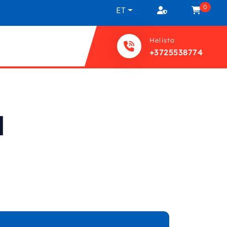
0
ET
Helista
+3725538774
d