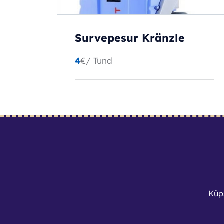
Survepesur Kränzle
4
€
/ Tund
BRONEERI
Küp